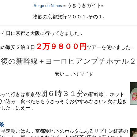
うきうきガイド
Serge de Nimes
=
=
物欲の京都旅行２００１-その１-
４日に京都と大阪に行ってきました．
２万９８００円
の激安２泊３日
ツアーを使いました． 内
往復の新幹線＋ヨーロピアンプチホテル２
安い......ヽ(´▽｀)/
朝６時３１分
あって行きは東京発
の新幹線． ホット
い込み，食べたらもうさっそくおやすみなさい♪ 次に起き
でした．はえー．
茶
早速朝ごはん．京都駅地下のポルタにあるリプトン紅茶の