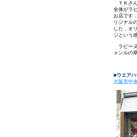
ＹＫさん
全体がラ
お店です
リジナル
した．オ
ジという
ラピーヌ
ャンルの
■ウエア
大阪市中