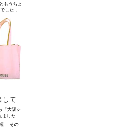
ともうちょ
人でした．
出して
ら「大阪シ
れました．
握． その