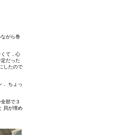
いながら巻
なくて，心
予定だった
にしたので
． ちょっ
か全部で３
 貝が埋め