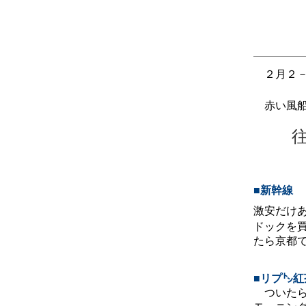
２月２－
赤い風船
■新幹線
激安だけ
ドックを買
たら京都
■リプ㌧紅
ついたら