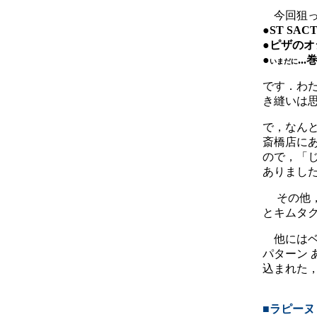
今回狙っ
●ST SA
●ピザのオ
●
..
いまだに
です．わ
き縫いは
で，なん
斎橋店に
ので，「
ありまし
その他，
とキムタク
他にはベ
パターン 
込まれた
■ラピーヌ