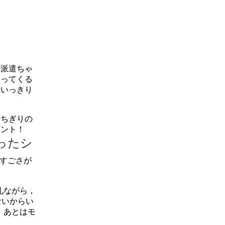
の派遣ちゃ
買ってくる
思いっきり
ちぎりの
ナント！
ったシ
のすごさが
礼ながら，
ないからい
 あとはモ