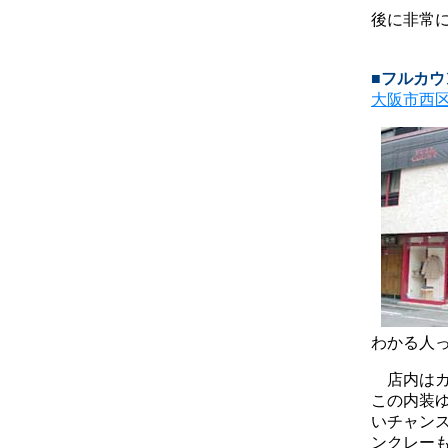
後に非常
■フルカウ
大阪市西
わかる人
店内はカ
この内装
いチャン
ンクレー