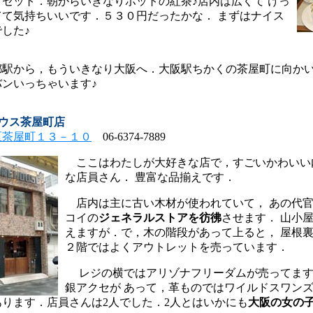
セット．朝からいきなりポットの紅茶♪店内は広くて けっ
てて気持ちいいです．５３０円だったかな． まずはナイス
した♪
駅から，もういきなり大阪へ．大阪駅ちかくの茶屋町に向か
バンいっちゃいます♪
ハウス茶屋町店
区茶屋町１３－１０
06-6374-7889
ここはわたしが大好きな店で，すごいかわいい
な店員さん． 豊富な品揃えです．
店内は主に古い木材が使われていて， あの代
コイの
ジェネラルストアを彷彿
させます． 山小
えますが．で，木の階段があって上ると， 屋根
２階ではよくアウトレットを売っています．
レジの横ではアリゾナフリーダムが売ってます
銀アクセが あって，革ものではワイルドスワン
あります．店員さんは2人でした．2人とはいかにも
大阪の女の