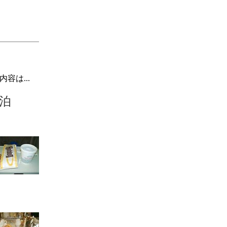
容は...
泊