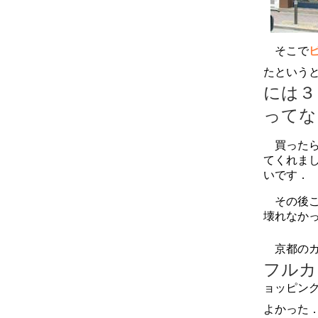
そこで
たという
には３
って
買ったら
てくれま
いです．
その後こ
壊れなか
京都のガ
フルカ
ョッピン
よかった．