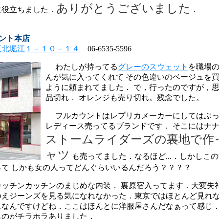
ありがとうございました
に役立ちました．
．
ント本店
区北堀江１－１０－１４
06-6535-5596
わたしが持ってる
グレーのスウェット
を職場
んが気に入ってくれて その色違いのベージュを
ように頼まれてました． で，行ったのですが，
品切れ． オレンジも売り切れ。残念でした。
フルカウントはレプリカメーカーにしてはぶっ
レディース売ってるブランドです． そこにはナ
ストームライダーズの裏地で作
ャツ
も売ってました．なるほど...．しかしこ
って しかも女の人ってどんぐらいいるんだろう？？？？
ッチンカッチンのまじめな内装． 裏原宿入ってます．大変失
ゆえジーンズを見る気になれなかった．東京ではほとんど見れ
スなんですけどね．ここはほんとに洋服屋さんだなぁって感じ．
ものがチラホラありました．