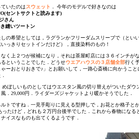
ていたのは
スウェット
． 今年のモデルで好きなのは
CTO(セントサクトと読みます)
ジさん
.巻き縫いツートン
たしの希望としては，ラグランかフリーダムスリーブで（とい
思いっきりセットインだけど），直接染料のもの！
となく上２つが候補になり，それは茶屋町店には３６インチが
あるということでした．どうせ
ウエアハウスの３店舗全部
行く
じゃーおとりおきで♪」とお願いして，一路心斎橋に向かうこと
た．
めぼしいものとしてはウエスタン風の切り替えがついたダウン
風．29,000円．ライダーズジャケットより暖かそうでした．
ルトですね．一見手彫りに見える型押しで，お花とか格子と
あったけど，どれも２万円台後半でした．これから春物になると
，ナイスなものも出てくるようです．