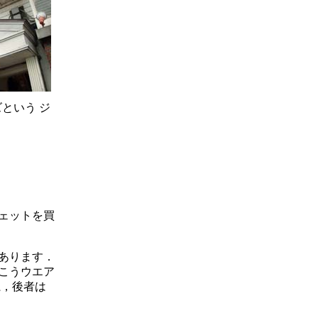
という ジ
ェットを買
あります．
こうウエア
系，後者は