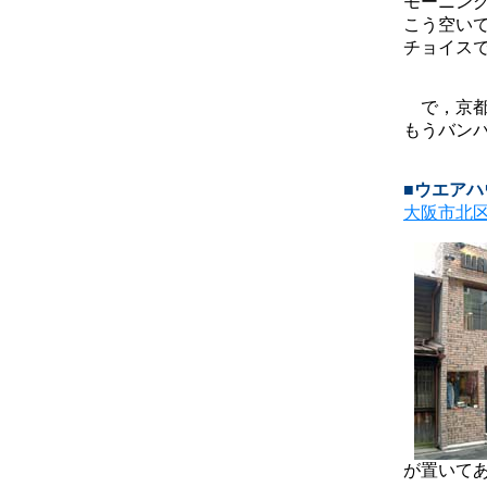
モーニング
こう空い
チョイスで
で，京都
もうバン
■ウエア
大阪市北
が置いて