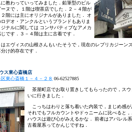
に教わっていってみました．鉛筆型のビル
ピーヌで， １階は喫茶店でした．２－４階が
．２階には主にオリジナルがありました． オ
のロデオ・アンクルというブランドもありま
リジナルに関しては コンサバティブなアメカ
感じです．３－４階は主に古着です．
はエヴィスの山根さんもいたそうで，現在のレプリカジーンズ
草分け的存在です．
ハウス東心斎橋店
央区東心斎橋１－４－２８
06-62527885
茶屋町店でお取り置きしてもらったので，スウ
いに行きました．
こっちはわりと落ち着いた内装で，まじめ感が
それでもフルカウントやドゥニームに比べると，
ハウスは遊び心がみえるかな． 前者はアパレル
古着屋系ってかんじですね．