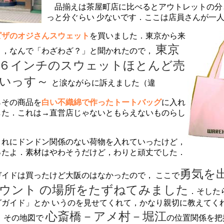
品揃えは茶屋町店に比べるとアウトレットの分
っと分ぐらい 少ないです．ここは店員さんが一
ピザのオジさんスウェッ
ト
を買いました．東京から来
東京
と，なんで「わざわざ？」と聞かれたので，
６インチのスウェットほとんど売
ないっす～
と涙ながらに訴えました（違
その商品を
白い不織綿で作ったトートバッグ
に入れ
した．これは→直営店じゃないともらえないものらし
れにドンドン関係のない荷物を入れていったけど，
ったよ．素材はやわそうだけど，わりと頑丈でした．
勇気を
イドは買ったけど大阪のはなかったので， ここで
ウント の場所をたずねてみました
．そした
グガイド」とか いうのを見せてくれて，かなり親切に教えてく
心斎橋－アメ村－堀江
 その地図で
の位置関係を把