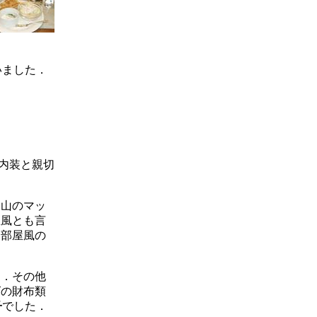
いました．
内装と親切
官山のマッ
屋風とも言
裏部屋風の
．その他
ズの財布類
子
でした．